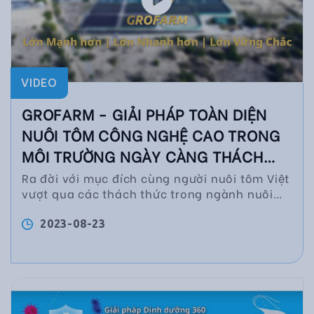
VIDEO
GROFARM - GIẢI PHÁP TOÀN DIỆN
NUÔI TÔM CÔNG NGHỆ CAO TRONG
MÔI TRƯỜNG NGÀY CÀNG THÁCH
THỨC
Ra đời với mục đích cùng người nuôi tôm Việt
vượt qua các thách thức trong ngành nuôi
trồng thủy sản trong những năm gần đây,
mô hình GROFARM từ Grobest bao gồm 5 yếu
2023-08-23
tố