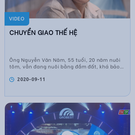
VIDEO
CHUYỂN GIAO THẾ HỆ
Ông Nguyễn Văn Năm, 55 tuổi, 20 năm nuôi
tôm, vẫn đang nuôi bằng đầm đất, khá bảo
thủ, nhưng con trai ông là Nguyễn Văn Tài,
22 tuổi, từng đi làm cho công ty thủy sản, đã
2020-09-11
tiến bộ hơn, muốn thay đổi mô hình nuôi tôm
của gia đình.